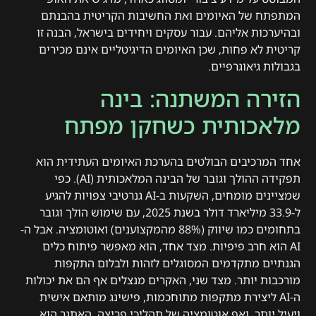
המתפתח של האיומים ואת החשיבות הקריטית בהבנתם
ובהיערכות אליהם. עבור עסקים ויחידים בישראל, הבנה זו
קריטית לא פחות, שכן האיומים הדיגיטליים אינם מכירים
בגבולות גיאוגרפיים.
הזירה המשתנה: בינה
מלאכותית כשחקן מפתח
אחד המרכיבים הבולטים בהערכת האיומים העתידית הוא
תפקידה ההולך וגובר של הבינה המלאכותית (AI). כפי
שמציינים מומחים, השקעות ב-AI גנרטיבי צפויות להגיע
ל-33.9 מיליארד דולר בשנת 2025, עם שימוש הולך וגובר
בתחומים כמו שיווק (88% מהמקצוענים) ואוטומציה. אבל ה-
AI הוא חרב פיפיות. מצד אחד, הוא מאפשר פיתוח כלים
הגנתיים מתקדמים המסוגלים לזהות ולבלום התקפות
מורכבות יותר. מצד שני, האקרים מנצלים אף הם את יכולות
ה-AI ליצירת מתקפות מתוחכמות, פישינג מותאם אישית
ויעיל יותר, ואף אוטומציה של תהליכי פריצה. האתגר הוא