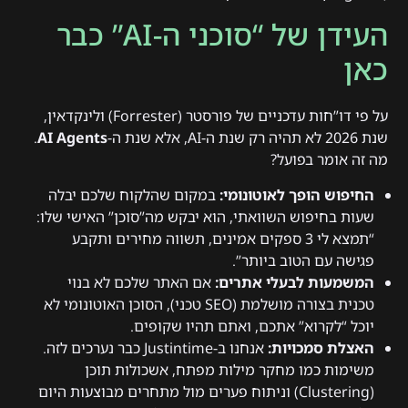
העידן של “סוכני ה-AI” כבר
כאן
על פי דו”חות עדכניים של פורסטר (Forrester) ולינקדאין,
שנת 2026 לא תהיה רק שנת ה-AI, אלא שנת ה-
AI Agents
.
מה זה אומר בפועל?
החיפוש הופך לאוטונומי:
במקום שהלקוח שלכם יבלה
שעות בחיפוש השוואתי, הוא יבקש מה”סוכן” האישי שלו:
“תמצא לי 3 ספקים אמינים, תשווה מחירים ותקבע
פגישה עם הטוב ביותר”.
המשמעות לבעלי אתרים:
אם האתר שלכם לא בנוי
טכנית בצורה מושלמת (SEO טכני), הסוכן האוטונומי לא
יוכל “לקרוא” אתכם, ואתם תהיו שקופים.
האצלת סמכויות:
אנחנו ב-Justintime כבר נערכים לזה.
משימות כמו מחקר מילות מפתח, אשכולות תוכן
(Clustering) וניתוח פערים מול מתחרים מבוצעות היום