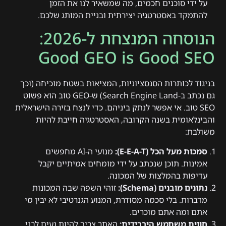
על ידי סוכנים חכמים, מה שמשאיר לנו את הזמן
להתמקד באסטרטגיה יצירתית ובניית המותג שלכם.
הנוסחה המנצחת ל-2026:
Good GEO is Good SEO
בניגוד לכותרות הסנסציוניות, המציאות בשטח מוכיחה (וכך
גם נכתב ב-Search Engine Land) ש-GEO טוב הוא פשוט
SEO טוב. אי אפשר לנתק ביניהם. כדי לנצח בזירה הישראלית
והבינלאומית בשנה הקרובה, האסטרטגיה חייבת להיות
משולבת:
סמכות מעל הכל (E-E-A-T):
מנועי ה-AI מחפשים
אמינות. תוכן שנכתב על ידי מומחים אמיתיים יקבל
עדיפות בהמלצות של המכונה.
נתונים מובנים (Schema):
זוהי השפה שבה המכונות
מדברות. בלי סכמה מסודרת, המנוע הגנרטיבי לא יבין מי
אתם ומה אתם מוכרים.
חווית משתמש היברידית:
האתר צריך להיות נעים לבני