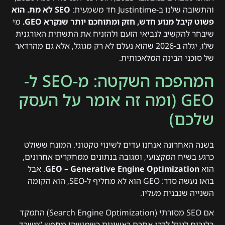
והתשובה שלנו ב-Justintime חד משמעית:
SEO לא מת. הוא
פשוט קיבל מנוע חדש, חזק ומתוחכם יותר שנקרא GEO.
מי
שיבחר להקשיב לנביאי הזעם ולהזניח את התשתית האורגנית
שלו, יגלה ב-2026 שהוא נעלם לא רק מגוגל, אלא גם מהרדאר
של סוכני הבינה המלאכותית.
המהפכה השקטה: מ-SEO ל-
GEO (ומה זה אומר על העסק
שלכם)
בשנה האחרונה אנחנו עדים לשינוי טקטוני. המונח ששולט
כרגע בשיח המקצועי, ומגובה בנתונים ממחקרים אחרונים,
הוא
GEO – Generative Engine Optimization
. אבל
בואו נעשה סדר: GEO הוא לא מחליף ל-SEO, הוא הקומה
השנייה שנבנית מעליו.
אם SEO מסורתי (Search Engine Optimization) התמקד
בלגרום לגוגל לדרג אתכם ראשונים כשמישהו מחפש “משרד