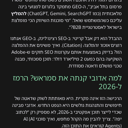
פרסום בתל אביב”, ה-GEO מתמקד בלגרום למנועי בינה
מלאכותית (כמו ChatGPT, Gemini, SearchGPT)
להמליץ
עליכם כשהמשתמש שואל: “מי סוכנות השיווק הכי מומלצת
בישראל לאסטרטגיית B2B?”.
ההבדל הוא דק אבל קריטי: ב-SEO רצינו
לינק
. ב-GEO אנחנו
רוצים
אזכור והמלצה
(Citation). ואיך משיגים את ההמלצה
הזו? בדיוק באמצעות אותם עקרונות SEO חזקים ש-Adobe
השקיעה בהם כמעט 2 מיליארד דולר: תוכן סמכותי, מבנה
טכני מושלם ודאטה מסודרת.
למה אדובי קנתה את סמראש? הרמז
ל-2026
הרכישה הזו אינה מקרית. היא מאותתת לשוק שדאטה של
חיפושים והתנהגות גולשים היא הנפט החדש. אדובי מבינה
שכדי לייצר תוכן אפקטיבי ב-2026, לא מספיק רק “לכתוב
יפה”. צריך להבין מה הקהל מחפש, ואיך סוכני AI (AI
Agents) קוראים את התוכן הזה.