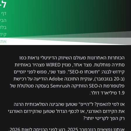
ל-026
דף
הבי
בלוג
קיד
אתר
הכותרות האחרונות מעולם השיווק הדיגיטלי נראות כמו
סתירה מוחלטת. מצד אחד, מגזין WIRED מצהיר באותיות
קידוש לבנה: “תשכחו מ-SEO”. מצד שני, ממש לפני יומיים
(ב-20 בנובמבר), ענקית התוכנה Adobe הודיעה על רכישת
פלטפורמת ה-SEO הוותיקה Semrush בעסקה מטלטלת של
1.9 מיליארד דולר.
אז למי להאמין? ל”הייפ” שטוען שהבינה המלאכותית הרגה
את הקידום האורגני, או לכסף הגדול שטוען שהקידום האורגני
רק הפך לקריטי יותר?
אנחנו נמצאים בנובמבר 2025, רגע לפני הכניסה לשנת 2026,