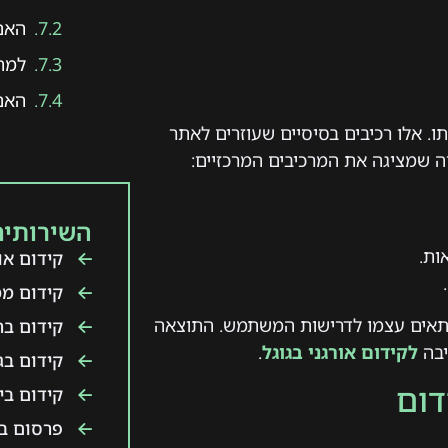
האם SEO באמת משפיע על כמ
למה
האם 
ניעים אותו. אלו רכיבים בסיסיים שעוזרים לאתר
 שמציגה את המרכיבים המרכזיים:
השירותים
ות.
קידום אור
קידום ממ
התאים עצמו לדרישות המשתמש. התוצאה
קידום ב
יבה
לקידום אורגני בגוגל
.
קידום בג
דום
קידום ביו
פרסום בט