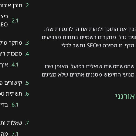
תוכן איכות
כיצ
SEO?
ין את התוכן ולזהות את הרלוונטיות שלו.
וגים גדל. מחקרים רשמיים בתחום מצביעים
מחקר מילו
על כך שגולשים כמעט תמיד בוחרים תוצאות שמופיעות בראש הדף. זו הסיבה שSEO נחשב לכלי
סמכות דיגי
איך 
שהמשתמשים שואלים בפועל. האופן שבו
 מנועי החיפוש מסננים אתרים שלא מציגים
קישורים פנ
תשתית טכנ
ורגני
בדיק
שאלות ותשובות FAQ לגבי קי
מה זה 