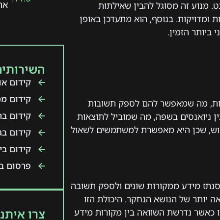
אתרי
. מנוע זה מסוגל להבין שאילתות
 ומדויקות. בנוסף, הוא מתעדכן באופן
יותר הזמין.
השירותים
קידום אור
קידום ממ
אילתות, מה שמאפשר להם לספק תשובות
קידום ב
ין ניואנסים בשפה, מה שמוביל לתוצאות
פוש, שכן היא מאפשרת למשתמשים לשאול
קידום בג
קידום ביו
פרסום בט
ל קישורים, מנועי חיפוש AI מסוגלים לסנתז מידע ממקורות שונים ולספק תשובה
 יותר של הנושא הנחקר. היכולת הזו
צרו איתנו
 כאשר נדרשת השוואה בין מקורות מידע