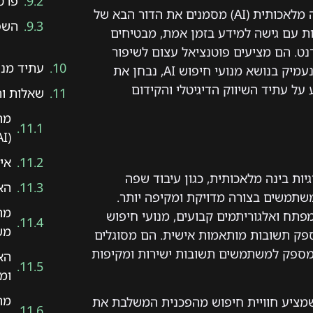
פרט
בעידן הדיגיטלי המתפתח במהירות, מנועי חיפוש מבוססי בינה מלאכותית (AI) מסמנים את הדור הבא של
השפ
ש. מנועים אלה, המשלבים יכולות AI מתקדמות עם גישה למידע בזמן אמת, מבטיחים
ט. הם מציעים פוטנציאל עצום לשיפור
עתיד מנו
חוויית המשתמש, דיוק התוצאות, ויעילות החיפוש. במאמר זה נעמיק בנושא מנועי חיפוש AI, נבחן את
על עתיד השיווק הדיגיטלי והקידום
שאלות ותש
מה
(AI)?
איך AI משפיע על תוצאו
לוגיות בינה מלאכותית, כגון עיבוד שפה
האם 
לתות משתמשים בצורה מדויקת ומקיפה יותר.
פתח ואלגוריתמים קבועים, מנועי חיפוש
משו
לספק תשובות מותאמות אישית. הם מסוגלים
שמספק למשתמשים תשובות ישירות ומקיפות
ומד
שמציע חוויית חיפוש מהפכנית המשלבת את