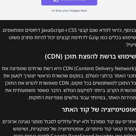
בנוסף, כדאי לוודא שגם קבצי CSS ו-JavaScript דחוסים ומותאמים.
שימוש בכלים כמו Gzip לדחיסת קבצים יכול להיות פתרון פשוט
ויעיל.
שימוש ברשת להפצת תוכן (CDN)
CDN (Content Delivery Network) היא רשת שרתים שמפיצה את
תכני האתר ברחבי העולם. במקום שהשרת הראשי יצטרך לטעון את
כל התוכן למשתמשים בכל מקום, CDN מאפשרת להגיש את התוכן
מהשרת הקרוב ביותר למיקום הגולש. הדבר משפר משמעותית את
מהירות האתר, במיוחד עבור גולשים ממדינות רחוקות.
אופטימיזציה של קוד האתר
אתרים עם קוד מסורבל ולא יעיל עלולים לסבול מזמני טעינה ארוכים.
הסרת קטעי קוד מיותרים, אופטימיזציה של פונקציות, ושימוש
בכלים כמו Google PageSpeed Insights לזיהוי בעיות בקוד