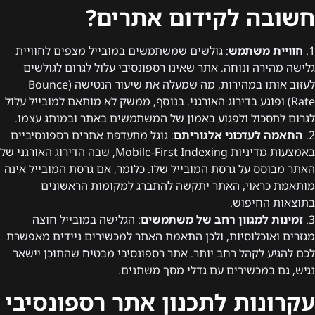
חשובה לקידום אתרים?
1.
חוויית משתמש
: גולשים שמשתמשים במובייל מצפים לחוויית
גלישה מהירה ונוחה. אתר שאינו רספונסיבי עלול לגרום לגולשים
לעזוב אותו במהירות, מה שמעלה את שיעור הנטישה (Bounce
Rate) ופוגע בדירוג האורגני. בנוסף, ממשק לא מותאם למובייל עלול
לגרום לתסכול ולפגוע באמון של המשתמשים באתר ובמותג עצמו.
2.
התאמה לעדכוני אלגוריתם
: גוגל מתעדפת אתרים רספונסיביים
באמצעות מדיניות Mobile-First Indexing, שבה הדירוג האורגני של
האתר מבוסס על גרסת המובייל שלו. כלומר, אם גרסת המובייל אינה
מותאמת כראוי, האתר יתקשה להתברג למקומות הראשונים
בתוצאות החיפוש.
3.
זמינות למגוון רחב של משתמשים
: הגלישה במובייל חוצה
מגזרים ואוכלוסיות, ולכן התאמת האתר למכשירים ניידים מאפשרת
לכם להגיע לקהל רחב יותר. אתר רספונסיבי מבטיח שהתוכן יישאר
נגיש, גם במכשירים עם גדלי מסך משתנים.
עקרונות לתכנון אתר רספונסיבי