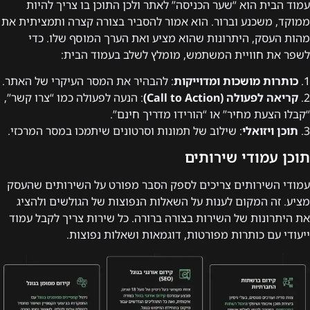
עמוד הבית הוא “שער הכניסה” לאתר ולכן התוכן בו צריך להיות
ממוקד, משכנע וברור. הוא אמור להסביר בצורה קצרה ותמציתית את
מהות העסק, היתרונות שהוא מציע ואת הערך המוסף שלו. כדי
לשפר את חוויית המשתמש, מומלץ לשלב בעמוד הבית:
1.
כותרות מושכות ומדוייקות
: להבהיר את המסר העיקרי של האתר.
2.
קריאה לפעולה (Call to Action)
: הנעה לפעולה כמו “צרו קשר”,
“קבלו הצעת מחיר” או “הורידו מדריך חינם”.
3.
תוכן ויזואלי
: שילוב של תמונות וסרטונים שיתמכו במסר המרכזי.
תוכן עמודי שירותים
עמודי השירותים צריכים לספק הסבר מפורט על השירותים שהעסק
מציע. זה המקום לענות על השאלות הנפוצות של הגולשים ולהציג
את היתרונות של השירות בצורה ברורה. כל שירות צריך לקבל עמוד
ייעודי עם כותרות מפורטות, דוגמאות ושאלות נפוצות.