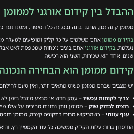
ההבדל בין קידום אורגני לממומן
ממומן קונה זמן, אורגני בונה נכס. זה כל הסיפור, וממנו נגזר כ
בקידום ממומן
אתם משלמים על כל קליק ומופיעים למעלה מי
נעלמת.
בקידום אורגני
אתם בונים נוכחות שמטפסת לאט אבל 
שנים. אחד הוא שכירות, השני הוא רכישה.
קידום ממומן הוא הבחירה הנכונה
יש מצבים שבהם ממומן פשוט מתאים יותר, ואין טעם להילחם 
צריך לקוחות עכשיו
– עסק חדש או מבצע מוגבל בזמן לא י
רוצים לבדוק שוק
– ממומן נותן נתונים מהירים על אילו מיל
ענף עונתי
– כשהביקוש מרוכז בתקופה קצרה, ממומן תופס א
החיסרון ברור: עלות הקליק ממשיכה כל עוד הקמפיין רץ, והיא 