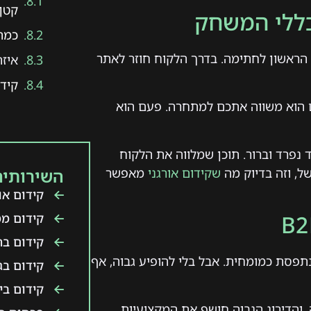
קטן
כללי המשחק
כמה
הראשון לחתימה. בדרך הלקוח חוזר לאתר
איזה
קידו
 הוא משווה אתכם למתחרה. פעם הוא
נפרד וברור. תוכן שמלווה את הלקוח
, וזה בדיוק מה
שקידום אורגני
מאפשר
השירותים
קידום אור
קידום ממ
קידום ב
נתפסת כמומחית. אבל בלי להופיע גבוה, אף
קידום בג
קידום ביו
, והדירוג הגבוה חושף את המקצועיות