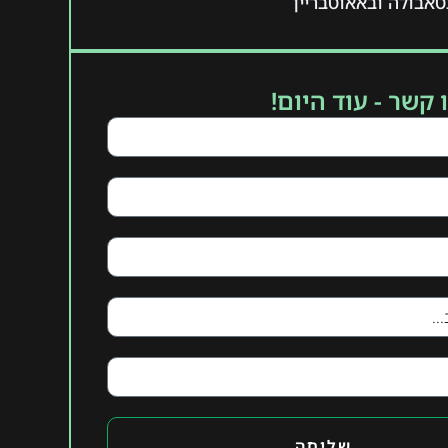
אבולה ובאאוטבריין
 קשר - עוד היום!
שליחה