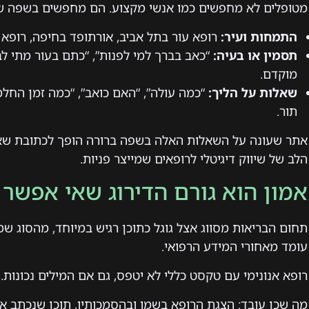
מטופלים לא מחפשים כמו אנשי מקצוע. הם מחפשים בשפה של 
התמחות ועיר:
רופא עור בתל אביב, אורתופד בחיפה, רופא י
תסמין או בעיה:
“כאב בברך למי לפנות”, “כתם בעור מתי ל
מוקדם.
שאלות על הליך:
“כמה עולה”, “האם כואב”, “כמה זמן החלמ
תור.
אתר שעונה על השאלות האלה בשפה ברורה הופך לכתובת שאלי
הלב של שיווק דיגיטלי לרופאים שמייצר פניות.
אמון הוא גורם הדירוג שאי אפשר ל
תחום הבריאות מסווג אצל גוגל כתוכן רגיש במיוחד, מהסוג שמ
עומד מאחורי המידע הרפואי.
רופא אנונימי עם טקסט כללי לא יטפס, גם אם המילים נכונות.
מה שכן עובד: הצגת הרופא בשמו ובהסמכותיו, תוכן שנכתב או 