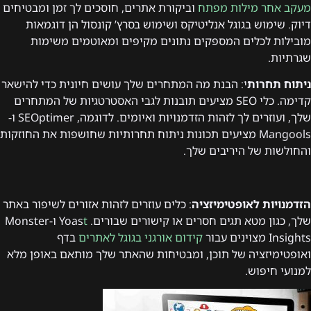
מעקב אחר מילות מפתח
וביקורת אתרים, חוסכים לך זמן ומבטיחים
דיוק. שימוש בגוגל אנליטיקס ושימוש בסרץ’ קונסול הן דוגמאות
מובילות לכלים המספקים נתונים מקיפים ומאוטמים משימות
שגרתיות.
ניתוח תחרות
י: הבנת מה המתחרים שלך עושים חיונית כדי להישאר
קדימה. כלי SEO מציעים תובנות לגבי האסטרטגיות של המתחרים
שלך, ועוזרים לך לזהות הזדמנויות ואיומים. לדוגמה, SEOptimer ו-
Mangools מציעים תכונות ניתוח תחרותיות שחושפות את החוזקות
והחולשות של היריבים שלך.
הזדמנויות לאופטימיזציה
: כלים עוזרים לזהות אזורים לשיפור באתר
שלך, כגון מטא תגים חסרים או קישורים שבורים. Yoas
t
ו-Monster
Insights מצוינים עבור
קידום אורגני בגוגל לאתרים
בדף
ואופטימיזציה של תוכן, ומבטיחות שהאתר שלך מותאם באופן מלא
למנועי חיפוש.