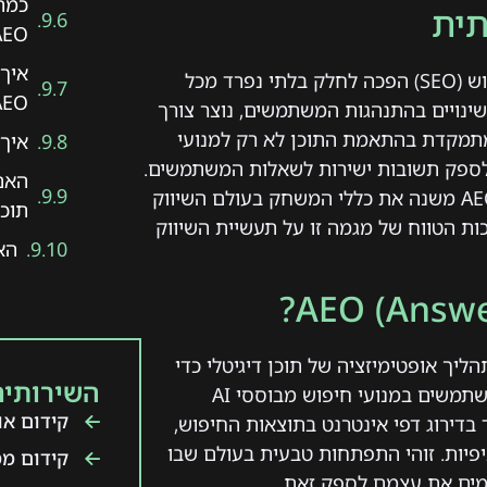
כמה 
תית
EO?
בעולם הדיגיטלי המתפתח במהירות, אופטימיזציה למנועי חיפוש (SEO) הפכה לחלק בלתי נפרד מכל
EO?
שינויים בהתנהגות המשתמשים, נוצר צורך
יזציה למנועי תשובות (AEO). גישה זו מתמקדת בהתאמת התוכן לא רק למנועי
איך 
 AI מתקדמות המסוגלות לספק תשובות ישירות לשאלות המשתמשים.
האם
במאמר זה נעמיק בנושא הקידום למנועי שאלות ונבחן כיצד AEO משנה את כללי המשחק בעולם השיווק
תוכן EO
ות הטווח של מגמה זו על תעשיית השיווק
האם AEO משפר א
המלא Answer Engine Optimization, הוא תהליך אופטימיזציה של תוכן דיגיטלי כדי
השירותים
להגביר את הסיכויים שהוא יופיע כתשובה ישירה לשאילתות משתמשים במנועי חיפוש מבוססי AI
קידום אור
ד ל-SEO המסורתי, שמתמקד בדירוג דפי אינטרנט בתוצאות החיפוש,
יפיות. זוהי התפתחות טבעית בעולם שבו
קידום ממ
מים את עצמם לספק זאת.