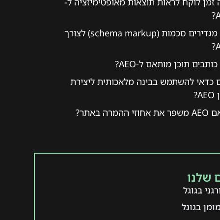
זמן לוקח לראות תוצאות מאופטימיזציה ל-
A
איך מגדירים סכמות (schema markup) לצורך
A
כותבים תוכן מותאם ל-AEO?
 כדאי להשתמש בבינה מלאכותית ליצירת
A?
ת אחוזי ההמרה באתר?
 שלנו
גני בגוגל
ומן בגוגל