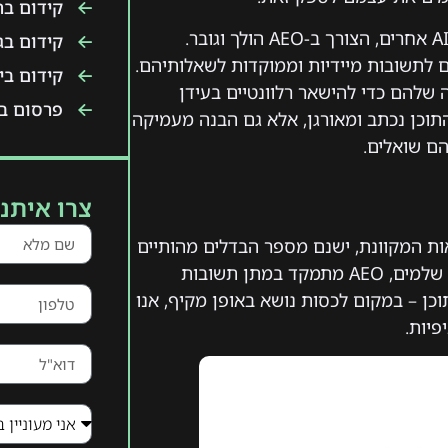
קידום ב
ומנועי AI אחרים, הצורך ב-AEO הולך וגובר.
קידום בג
לתשובות מיידיות וממוקדות לשאלותיהם.
קידום ביו
שלהם כדי להישאר רלוונטיים בעידן
פרסום בט
וי באופן שבו התוכן נכתב ומאורגן, אלא גם הבנה מעמיקה
ם שואלים.
צרו איתנו
רת הנראות המקוונת, ישנם מספר הבדלים מהותיים
ביניהם. ראשית, מיקוד התוכן: בעוד SEO מתמקד בדירוג דפים שלמים, AEO מתמקד במתן תשובות
כן – במקום לכסות נושא באופן מקיף, אנו
פיות.