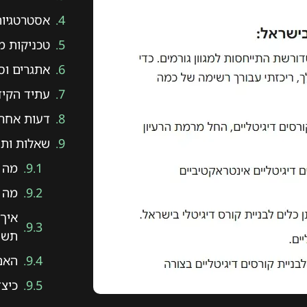
אסטרטגיות
טכניקות מת
אתגרים וסיכ
עתיד הקיד
דעות אחרונות לגבי ation
שאלות ותשוב
מה ז
מה ה
איך 
תשו
האם AEO יעיל גם לעסק
כיצד