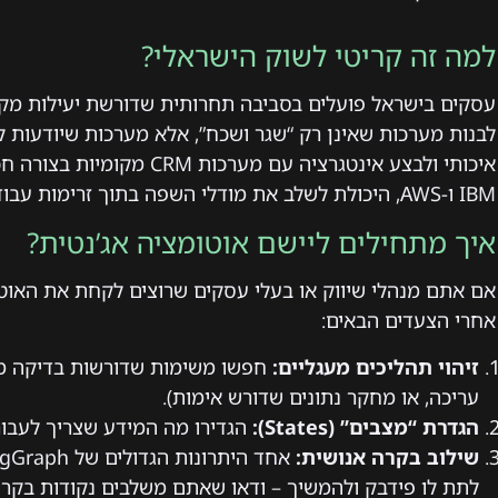
למה זה קריטי לשוק הישראלי?
לבנות מערכות שאינן רק “שגר ושכח”, אלא מערכות שיודעות ל
איכותי ולבצע אינטגרציה עם מ
IBM ו-AWS, היכולת לשלב את מודלי השפה בתוך זרימות עבודה מורכבות היא המפתח לצמיחה ב-2026.
איך מתחילים ליישם אוטומציה אג’נטית?
אם אתם מנהלי שיווק או בעלי עסקים שרוצים לקחת את האוט
אחרי הצעדים הבאים:
זיהוי תהליכים מעגליים:
חפשו משימות שדורשות בדיקה מח
עריכה, או מחקר נתונים שדורש אימות).
הגדרת “מצבים” (States):
הגדירו מה המידע שצריך לעבור
שילוב בקרה אנושית:
לתת לו פידבק ולהמשיך – ודאו שאתם משלבים נקודות בקרה 