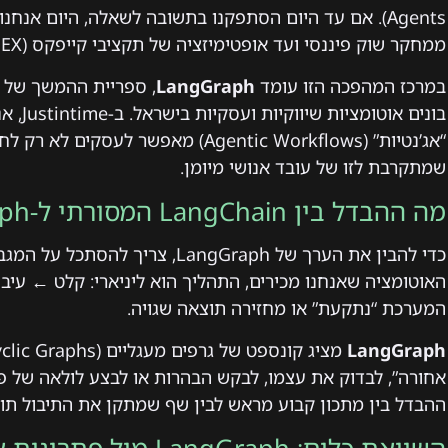
ממחקר שוק פיננסי ועד אופטימיזציה של תקציבי קייפקס (CAPEX) לארגוני ענק.
במרכז המהפכה הזו עומד
LangGraph
בונים א
“אג’נטיות” (Agentic Workflows) מאפשר ל
שמתקרבת לזו של עובד אנושי מיומן.
מה ההבדל בין LangChain המסורתי ל-LangGraph?
כדי להבין את הערך של LangGraph, צ
האוטומציה שאנחנו מכירים, התהליך הוא ליניארי: קלט ← עי
המערכת “נתקעת” או מחזירה תוצאה שגויה.
LangGraph
אחורה”, לבדוק את עצמו, לבקש הבהרות או לבצע לולאה של 
ההבדל בין מתכון קבוע מראש לבין שף שמתקן את התיבול תוך 