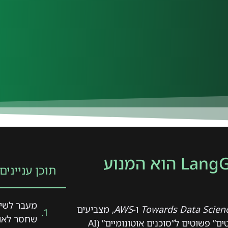
מעבר לשיחה פשוטה: האם LangGraph הוא המנוע
תוכן עניינים
Towards Data Scien
ו-
AWS
, מצביעים
שחסר לאו
על מגמה ברורה בעולם הבינה המלאכותית: המעבר מ”צ’אטבוטים” פשוטים ל”סוכנים אוטונומיים” (AI