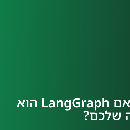
מעבר לשיחה פשוטה: האם LangGraph הוא
 שלכם?