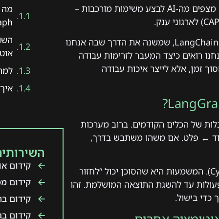
Agents). אם עד היום הסתפקנו בתשובה לשאלה, היום אנחנו מצפים מה-AI לבצע משימות מורכבות –
ph?
, ספריית ההמשך של LangChain, שמשנה את הדרך שבה אנחנו
אוט
וטומציות שיווקיות ועסקיות בישראל. ב-Justintime, אנחנו רואים כיצד המעבר לזרימות עבודה
עסקים לא רק לחסוך זמן, אלא לייצר איכות עבודה
למה 
איך 
ריך להסתכל על המגבלות של הכלים הקודמים. ברוב מערכות
בוד ← פלט. אם משהו משתבש בדרך,
השירותים
קידום אור
מציג קונספט של גרפים מעגליים (Cyclic Graphs). המשמעות היא שהסוכן יכול “לחזור
קידום ממ
פעולות עד להשגת התוצאה המושלמת. זהו
כדי בישול.
קידום ב
קידום בג