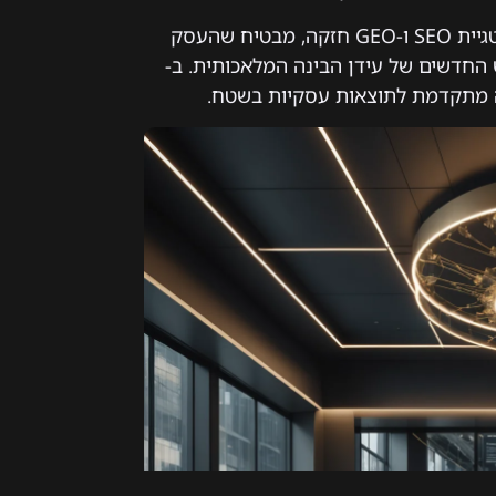
השילוב של כלי ניהול סוכנים כמו LangGraph יחד עם אסטרטגיית SEO ו-GEO חזקה, מבטיח שהעסק
ש החדשים של עידן הבינה המלאכותית. ב-