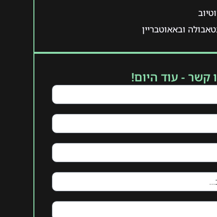
טיוב
אבולה ובאאוטבריין
 קשר - עוד היום!