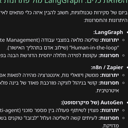
השוואת כלים: LangGraph מול פתרונות אוטומציה אחרים
ביום של סקירות טכנולוגיות, חשוב להבין איזה כלי מתאים לאי
היתרונות והחסרונות:
LangGraph:
יתרונות:
“Human-in-the-loop” (שילוב אדם בתהליך האישור).
חסרונות:
עקומת למידה תלולה יחסית הדורשת הבנה בפי
n8n / Zapier:
יתרונות:
ממשק ויזואלי נוח, אינטגרציה מהירה למאות אפל
חסרונות:
קושי בניהול לוגיקה מורכבת מאוד של בינה מ
איטרטיבית.
AutoGen (של מיקרוסופט):
יתרונות:
מצוין לשיתוף פעולה בין מספר סוכני AI (Multi-agent).
חסרונות:
לעיתים קשה לשליטה ועלול “לבזבז” טוקנים בשיח
מדויקת.