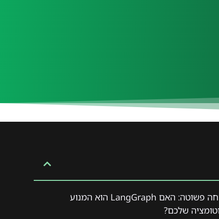
מעבר לשיחה פשוטה: האם LangGraph הוא המנוע
טומציה שלכם?