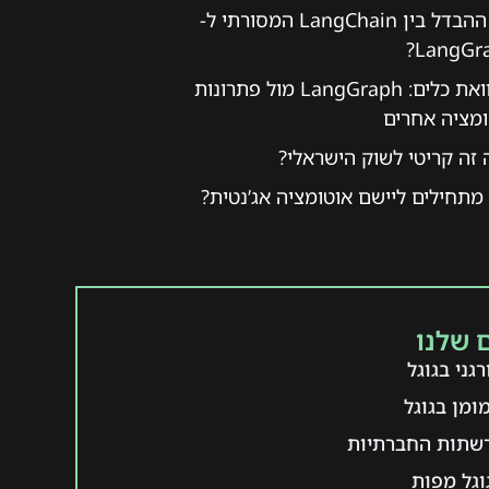
מה ההבדל בין LangChain המסורתי ל-
LangGra
השוואת כלים: LangGraph מול פתרונות
ומציה אחרים
זה קריטי לשוק הישראלי?
מתחילים ליישם אוטומציה אג’נטית?
 שלנו
גני בגוגל
ומן בגוגל
רשתות החברתיות
וגל מפות