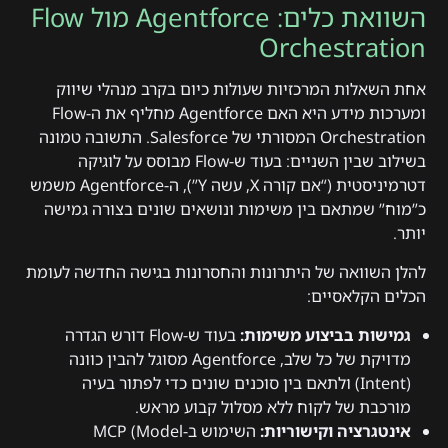
השוואת כלים: Agentforce מול Flow
Orchestration
אחת השאלות המרכזיות שעולות כיום בקרב מנהלי שיווק
ומערכות מידע היא האם Agentforce מחליף את ה-Flow
Orchestration המסורתי של Salesforce. התשובה טמונה
בשילוב שבין השניים: בעוד ש-Flow מבוסס על לוגיקה
דטרמיניסטית (“אם קורה X, עשה Y”), ה-Agentforce משמש
כ”מוח” שמתאם בין משימות ונושאים שונים בצורה גמישה
יותר.
להלן השוואה של היתרונות והחסרונות בגישה החדשה לעומת
הכלים הקלאסיים:
גמישות בביצוע משימות:
בעוד ש-Flow דורש הגדרה
מדויקת של כל שלב, Agentforce מסוגל להבין כוונה
(Intent) ולתאם בין סוכנים שונים כדי לפתור בעיה
מורכבת של לקוח ללא מסלול קבוע מראש.
אינטגרציה וקישוריות:
השימוש ב-MCP (Model