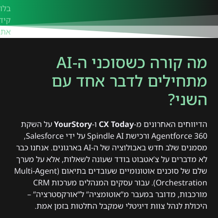
בלוג
קיד
אתר
מה קורה כשסוכני ה-AI
מתחילים לדבר אחד עם
השני?
הדיווחים האחרונים מ-
CX Today
ו-
YourStory
על השקת
Agentforce 360 ורכישת Spindle AI על ידי Salesforce,
מסמנים שלב חדש באבולוציה של ה-AI בארגונים. אנחנו כבר
לא מדברים על צ’אטבוט בודד שעונה לשאלות, אלא על מערך
שלם של סוכנים אוטונומיים שעובדים בתיאום (Multi-Agent
Orchestration). עבור עסקים המנהלים מערכות CRM
מורכבות, מדובר במעבר מ”אוטומציה” ל”אורקסטרציה” –
היכולת לנהל צוות דיגיטלי שמקבל החלטות בזמן אמת.