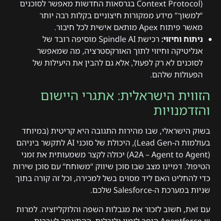
Context Protocol) בגרסאות החדשות מאפשר לסוכנים
“למשוך” מידע ממקורות חיצוניים בקלות רבה יותר
מאשר פיתוח Apex מותאם אישית לכל חיבור.
ניתוח וחיזוי:
רכישת Spindle AI מוסיפה רובד של
אנליטיקה וחיזוי לתוך האורקסטרציה, מה שמאפשר
לסוכנים לא רק לפעול, אלא גם להבין את היעילות של
הפעולות שלהם.
הזווית הישראלית: אתגרי היישום
והזדמנויות
בשוק הישראלי, שבו מהירות התגובה היא קריטית (במיוחד
בעולמות ה-Lead Gen), היכולת של סוכני AI לתקשר ביניהם
(A2A – Agent to Agent) יכולה לקצר משמעותית את זמני
הטיפול. דמיינו מצב שבו סוכן שיווק “משוחח” עם סוכן שירות
כדי להחליט האם ליד מסוים בשל למכירה, וכל זה קורה בתוך
שניות במערכת ה-Salesforce שלכם.
עם זאת, חשוב לזכור את מגבלות השפה והלוקליזציה. למרות