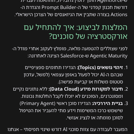
ש-Agentforce הופך לזמין גלובלית, ההתאמה לעברית
דורשת תכנון קפדני של ה-Prompt Builder והגדרת ה-
Actions בצורה שתבין את הניואנסים של הצרכן הישראלי.
המלצות לביצוע: איך להתחיל עם
אורקסטרציה של סוכנים?
לפני שצוללים להטמעה מלאה, מומלץ לעקוב אחרי מודל ה-
Agentic Maturity ש-Salesforce הציגה לאחרונה:
זיהוי נושאים (Topics):
הגדירו תחומים ספציפיים
שבהם ה-AI יכול לפעול באופן עצמאי (למשל, עדכון
סטטוס משלוח או קביעת פגישה).
חיבור למקורות מידע (Data Cloud):
ללא נתונים נקיים
ומסונכרנים, הסוכנים לא יוכלו לקבל החלטות נכונות.
בניית היררכיה:
הגדירו סוכן ראשי (Primary Agent)
שישמש כרכז המשימות וידע מתי להעביר את הטיפול
לסוכן מומחה או לנציג אנושי.
המעבר לעבודה עם צוות סוכני AI דורש שינוי תפיסתי – אנחנו