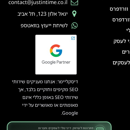
contact@justintime.co.il
וורדפרס
יגאל אלון 123, תל אביב
ורדפרס
לשיחת ייעוץ בוואטספ
י
י לעסק
ים
לעסקים
דיסקליימר: אנחנו מעניקים שירותי
SEO מקיפים וחוקיים בלבד, אך
שירותי SEO באופן כללי אינם
מאומתים או מאושרים על ידי
Google.
פתרונות לשיווק דיגיטלי לעסקים וחברות