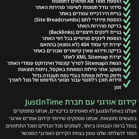
הוספת Alt Text מתאים לתמונות
סידור גודל תמונות לשיפור מהירות האתר
בניית היררכיית עמודים באתר
הוספת פירורי לחם (Site Breadcrumbs)
בדיקת מהירות האתר
בניית לינקים חיצוניים (Backlinks)
הוספת לינקים פנימיים בכל דפי האתר
יצירת דף עמוד 404 (לא נמצא) בהתאם
בדיקה ווידוא שאין קישורים שבורים באתר
יצירת XML Sitemap לאתר
הגשת הSitemap לסרץ' קונסול ואינדוקס עמודי האתר
מעקב אחר מילות המפתח באקסל, ניתוח תוצאות
חיזוק מילות מפתח בעלי נפח תעבורה גדול
ווידוא תוכן רלוונטי עבור מנועי החיפוש של גוגל לאורך
זמן
קידום אורגני עם חברת JustInTime
אצלנו בJustInTime לא מאמינים בדיבורים, אנחנו מתמקדים
במעשים ותוצאות. אנחנו מספקים שירותי קידום אתרים אורגני
בגוגל ברמה הגבוהה ביותר, לעסקים מכל הגדלים ומכל התחומים.
הסוד להצלחה שלנו טמון בצוות הקידום האורגני המוכשר