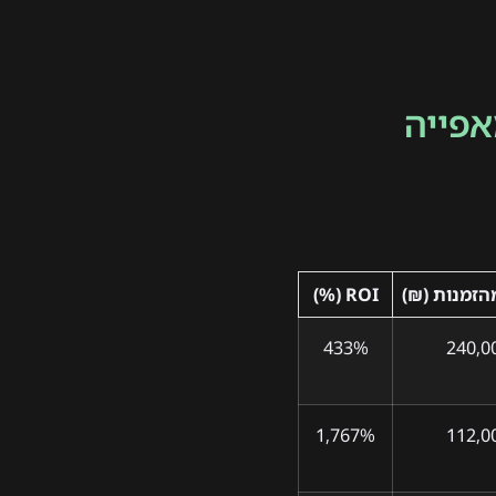
אפייה
הזמנות (₪)
ROI (%)
433%
240,0
1,767%
112,0