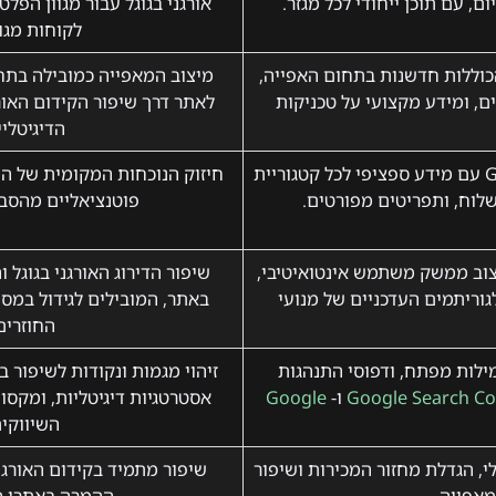
ום, עם תוכן ייחודי לכל מגזר.
אורגני בגוגל עבור מגוון הפל
לקוחות מגוו
ה, הכוללות חדשנות בתחום האפייה,
מיצוב המאפייה כמובילה בתח
ם, ומידע מקצועי על טכניקות
לאתר דרך שיפור הקידום האורג
הדיגיטליי
יצירת פרופילים מותאמים ב-Google My Business עם מידע ספציפי לכל קטגוריית
חיזוק הנוכחות המקומית של ה
שלוח, ותפריטים מפורטים.
פוטנציאליים מהסבי
יצוב ממשק משתמש אינטואיטיבי,
שיפור הדירוג האורגני בגוגל
וריתמים העדכניים של מנועי
באתר, המובילים לגידול במס
החוזרים
מילות מפתח, ודפוסי התנהגות
זיהוי מגמות ונקודות לשיפור 
Google Search Co
ו-
Google
אסטרטגיות דיגיטליות, ומקס
השיווקית
, הגדלת מחזור המכירות ושיפור
שיפור מתמיד בקידום האורגני