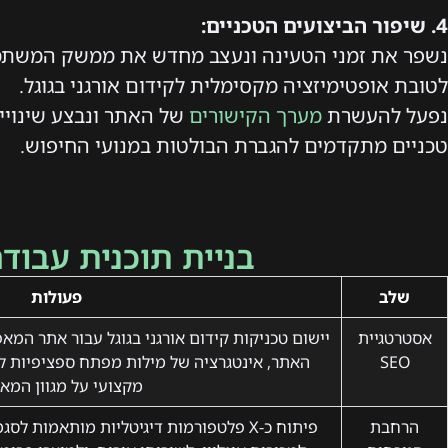
4. שיפור הביצועים הטכניים:
נשפר את זמני הטעינה ונעצב מחדש את ממשק המשת
לטובת אופטימיזציה מקסימלית לקידום אורגני בגוגל.
נפעל להעשרת
מערך הקישורים
של האתר ונבצע שינויי
טכניים מתקדמים להגברת הבולטות במנועי החיפוש.
בניית תוכנית עבוד
שלב
פעולות
אסטרטגיית
יישום טכניקות קידום אורגני בגוגל עבור אתר המא
SEO
האתר, אינטגרציה של מילות מפתח ספציפיות לת
מקצועי על מגוון המאפ
הרחבת
פיתוח כ-X פלטפורמות דיגיטליות מותאמות לסגמנטים שונים, כגון