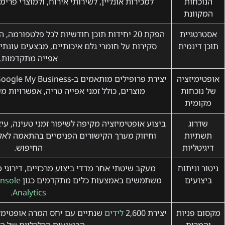
הנוכחות
למכירות אונליין, לשירותי אירוח, ולמוצרי פרימי
המקוונת
אסטרטגיית
הפקת 20 יחידות תוכן חודשיות לכל פלטפורמ
תוכן דינמית
סקירות על חומרי גלם איכותיים, מבצעים עונתיי
אפייה מתקדמות.
אופטימיזציה
של נוכחות
מוצרים, כולל זמני אפייה טריה, אפשרויות מ
מקומית
שדרוג
ביצוע אופטימיזציה מקיפה לשיפור זמני טעינה, ע
תשתיות
וחיזוק מערך הקישורים הפנימיים בהתאמה לאלג
דיגיטליות
החיפוש.
ניטור וניתוח
מעקב שיטתי אחר מדדי ביצוע מרכזיים, דירוגי 
ביצועים
משתמשים באמצעות כלים מתקדמים כגון
nsole
.
Analytics
מקסום פניות
יצירת 2,600
לידים
שנתיים עם יחס המרה אופטימלי