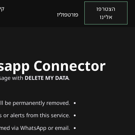
קי
הצטרפו
פורטפוליו
אלינו
tsapp Connector
ssage with
DELETE MY DATA
.
ill be permanently removed.
or alerts from this service.
med via WhatsApp or email.